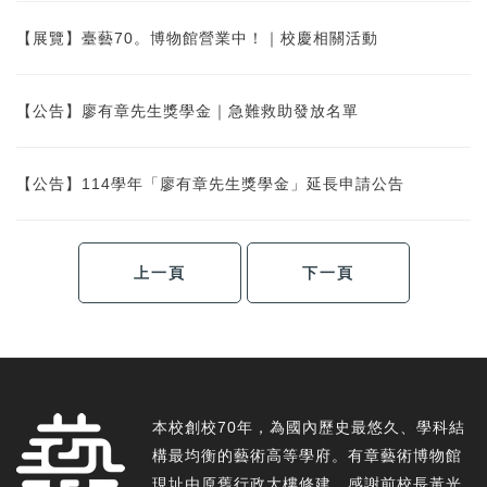
【展覽】臺藝70。博物館營業中！｜校慶相關活動
【公告】廖有章先生獎學金｜急難救助發放名單
【公告】114學年「廖有章先生獎學金」延長申請公告
上一頁
下一頁
本校創校70年，為國內歷史最悠久、學科結
構最均衡的藝術高等學府。有章藝術博物館
現址由原舊行政大樓修建，感謝前校長黃光