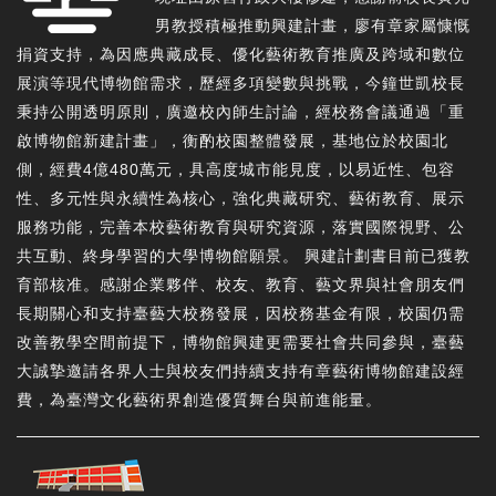
男教授積極推動興建計畫，廖有章家屬慷慨
捐資支持，為因應典藏成長、優化藝術教育推廣及跨域和數位
展演等現代博物館需求，歷經多項變數與挑戰，今鐘世凱校長
秉持公開透明原則，廣邀校內師生討論，經校務會議通過「重
啟博物館新建計畫」，衡酌校園整體發展，基地位於校園北
側，經費4億480萬元，具高度城市能見度，以易近性、包容
性、多元性與永續性為核心，強化典藏研究、藝術教育、展示
服務功能，完善本校藝術教育與研究資源，落實國際視野、公
共互動、終身學習的大學博物館願景。 興建計劃書目前已獲教
育部核准。感謝企業夥伴、校友、教育、藝文界與社會朋友們
長期關心和支持臺藝大校務發展，因校務基金有限，校園仍需
改善教學空間前提下，博物館興建更需要社會共同參與，臺藝
大誠摯邀請各界人士與校友們持續支持有章藝術博物館建設經
費，為臺灣文化藝術界創造優質舞台與前進能量。