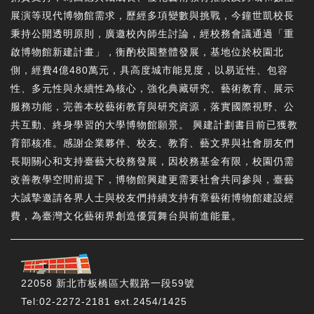
展演等現代博物館需求，歷經多項變數與挑戰，今鐘世凱校長
秉持公開透明原則，廣邀校內師生討論，經校務會議通過「重
啟博物館新建計畫」，衡酌校園整體發展，基地位於校園北
側，經費4億480萬元，具高度城市能見度，以易近性、包容
性、多元性與永續性為核心，強化典藏研究、藝術教育、展示
服務功能，完善本校藝術教育與研究資源，落實國際視野、公
共互動、終身學習的大學博物館願景。 興建計劃書目前已獲教
育部核准。感謝企業夥伴、校友、教育、藝文界與社會朋友們
長期關心和支持臺藝大校務發展，因校務基金有限，校園仍需
改善教學空間前提下，博物館興建更需要社會共同參與，臺藝
大誠摯邀請各界人士與校友們持續支持有章藝術博物館建設經
費，為臺灣文化藝術界創造優質舞台與前進能量。
22058 新北市板橋區大觀路一段59號
Tel:02-2272-2181 ext.2454/1425