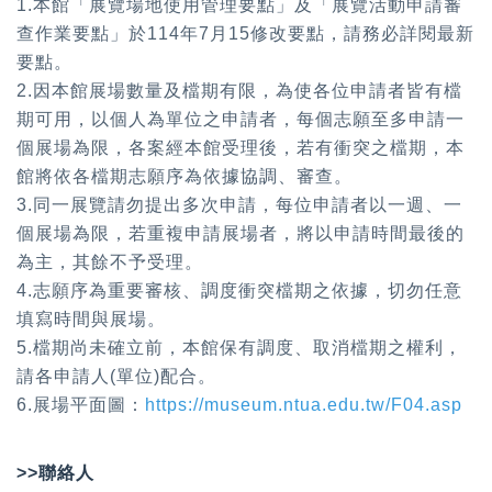
1.本館「展覽場地使用管理要點」及「展覽活動申請審
查作業要點」於114年7月15修改要點，請務必詳閱最新
要點。
2.因本館展場數量及檔期有限，為使各位申請者皆有檔
期可用，以個人為單位之申請者，每個志願至多申請一
個展場為限，各案經本館受理後，若有衝突之檔期，本
館將依各檔期志願序為依據協調、審查。
3.同一展覽請勿提出多次申請，每位申請者以一週、一
個展場為限，若重複申請展場者，將以申請時間最後的
為主，其餘不予受理。
4.志願序為重要審核、調度衝突檔期之依據，切勿任意
填寫時間與展場。
5.檔期尚未確立前，本館保有調度、取消檔期之權利，
請各申請人(單位)配合。
6.展場平面圖：
https://museum.ntua.edu.tw/F04.asp
>>聯絡人