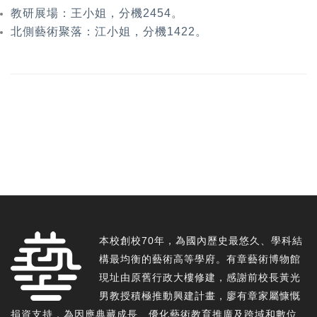
教研展場：王小姐，分機2454。
北側藝術聚落：江小姐，分機1422。
本校創校70年，為國內歷史最悠久、學科結
構最均衡的藝術高等學府。有章藝術博物館
現址由原舊行政大樓修建，感謝前校長黃光
男教授積極推動興建計畫，廖有章家屬慷慨
捐資支持，為因應典藏成長、優化藝術教育推廣及跨域和數位