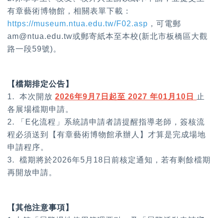
有章藝術博物館，相關表單下載：
https://museum.ntua.edu.tw/F02.asp
，
可電郵
am@ntua.edu.tw或郵寄紙本至本校(新北市板橋區大觀
路一段59
號)。
【檔期排定公告】
1. 本次開放
2026年9月7日起至 2027 年01月10日
止
各展場檔期申請。
2. 「E化流程」系統請申請者請提醒指導老師，簽核流
程必須送到【有章藝術博物館承辦人】才算是完成場地
申請程序。
3. 檔期將於2026年5月18日前核定通知，若有剩餘檔期
再開放申請。
【其他注意事項】