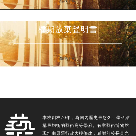
點我下載
檔期放棄聲明書
點我下載
本校創校70年，為國內歷史最悠久、學科結
構最均衡的藝術高等學府。有章藝術博物館
現址由原舊行政大樓修建，感謝前校長黃光