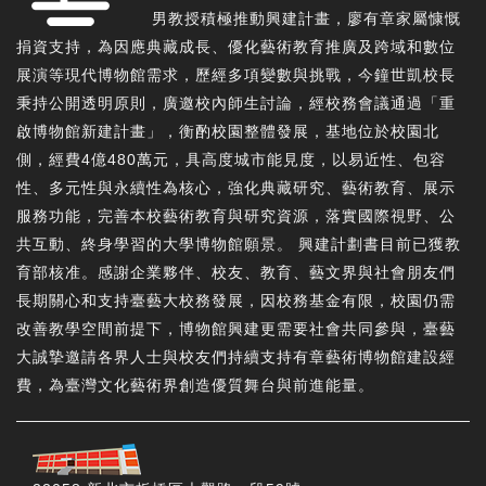
男教授積極推動興建計畫，廖有章家屬慷慨
捐資支持，為因應典藏成長、優化藝術教育推廣及跨域和數位
展演等現代博物館需求，歷經多項變數與挑戰，今鐘世凱校長
秉持公開透明原則，廣邀校內師生討論，經校務會議通過「重
啟博物館新建計畫」，衡酌校園整體發展，基地位於校園北
側，經費4億480萬元，具高度城市能見度，以易近性、包容
性、多元性與永續性為核心，強化典藏研究、藝術教育、展示
服務功能，完善本校藝術教育與研究資源，落實國際視野、公
共互動、終身學習的大學博物館願景。 興建計劃書目前已獲教
育部核准。感謝企業夥伴、校友、教育、藝文界與社會朋友們
長期關心和支持臺藝大校務發展，因校務基金有限，校園仍需
改善教學空間前提下，博物館興建更需要社會共同參與，臺藝
大誠摯邀請各界人士與校友們持續支持有章藝術博物館建設經
費，為臺灣文化藝術界創造優質舞台與前進能量。