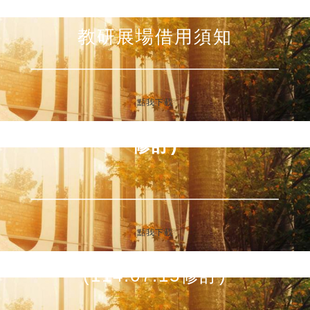
教研展場借用須知
點我下載
展覽場地使用管理要點
(112.07.15
修訂)
點我下載
展覽活動申請審查作業要點
(114.07.15修訂)