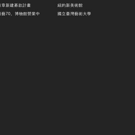
有章新建募款計畫
紐約新美術館
臺藝70。博物館營業中
國立臺灣藝術大學