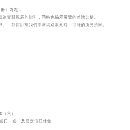
衝浪手冊》為題，
成為實踐觀展的指引，同時也揭示展覽的整體架構。
浪」，並探討當我們乘著網路浪潮時，可能的所見所聞。
b
30（六）
00 週日、週一及國定假日休館