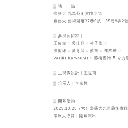
▒ 地 點｜
臺藝大 九單藝術實踐空間、
臺藝大 藝術聚落37巷6號、35巷8弄2號
▒ 參展藝術家｜
王俊傑 ◌ 吳佳容 ◌ 林子傑 ◌
洪聖雄 ◌ 黃育晨 ◌ 蔡寧 ◌ 謝杰樺 ◌
Vasilis Karvounis ◌ 藝術團體 ⠿ 介力
▒ 主視覺設計｜王世甫
▒ 策展人｜李京樺
▒ 開幕活動
2023.10.28（六）臺藝大九單藝術實
策展人導覽｜開幕演出