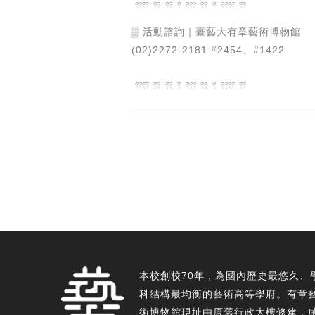
𓍥 𓍣 𓍣 𓍢 𓍤 𓍣 𓍢 𓍥 𓍣
▒​ 活動諮詢｜臺藝大有章藝術博物館
(02)2272-2181 #2454、#1422
𓍥 𓍣 𓍣 𓍢 𓍤 𓍣 𓍢 𓍥 𓍣
本校創校70年，為國內歷史最悠久、
科結構最均衡的藝術高等學府。有章
術博物館現址由原舊行政大樓修建，