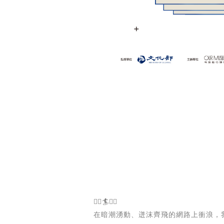
🏄‍♂️🏄🏄‍♀️
在暗潮湧動、迸沫齊飛的網路上衝浪，