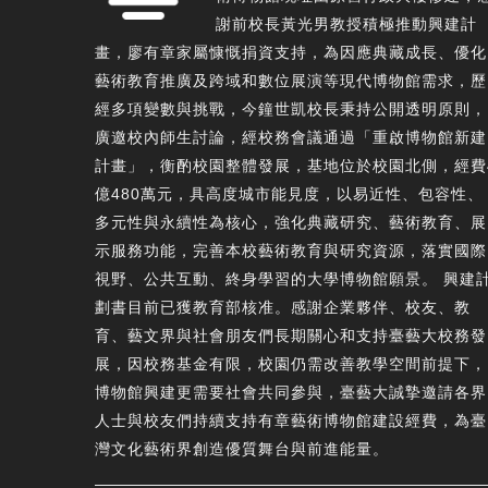
謝前校長黃光男教授積極推動興建計
畫，廖有章家屬慷慨捐資支持，為因應典藏成長、優化
藝術教育推廣及跨域和數位展演等現代博物館需求，歷
經多項變數與挑戰，今鐘世凱校長秉持公開透明原則，
廣邀校內師生討論，經校務會議通過「重啟博物館新建
計畫」，衡酌校園整體發展，基地位於校園北側，經費
億480萬元，具高度城市能見度，以易近性、包容性、
多元性與永續性為核心，強化典藏研究、藝術教育、展
示服務功能，完善本校藝術教育與研究資源，落實國際
視野、公共互動、終身學習的大學博物館願景。 興建
劃書目前已獲教育部核准。感謝企業夥伴、校友、教
育、藝文界與社會朋友們長期關心和支持臺藝大校務發
展，因校務基金有限，校園仍需改善教學空間前提下，
博物館興建更需要社會共同參與，臺藝大誠摯邀請各界
人士與校友們持續支持有章藝術博物館建設經費，為臺
灣文化藝術界創造優質舞台與前進能量。