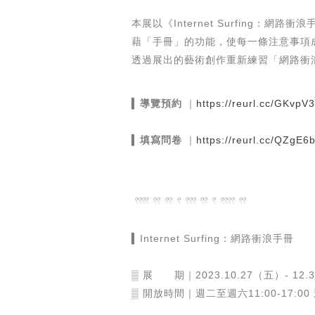
本展以《Internet Surfing：網路
藉「手冊」的功能，使每一條注意事項
透過展出的藝術創作重新練習「網路衝
▍
導覽預約
｜
https://reurl.cc/GKvpV3
▍
填寫問卷
｜
https://reurl.cc/QZgE6
𓍥 𓍣 𓍣 𓍢 𓍤 𓍣 𓍢 𓍥 𓍣
▍Internet Surfing：網路衝浪手冊
​
▒ 展 期｜2023.10.27（五）- 12.
▒ 開放時間｜週二至週六11:00-17: